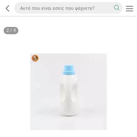
2
/
4