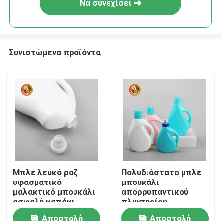
Να συνεχίσει
Συνιστώμενα προϊόντα
Αρχική Σελίδα
Μπλε λευκό ροζ
Πολυδιάστατο μπλε
υφασματικό
μπουκάλι
Προϊόντα
μαλακτικό μπουκάλι
απορρυπαντικού
ασφαλή καπάκι
πλυντηρίου
τύπου
επαναγεμιζόμενο
Αποστολή
Αποστολή
Βίντεο