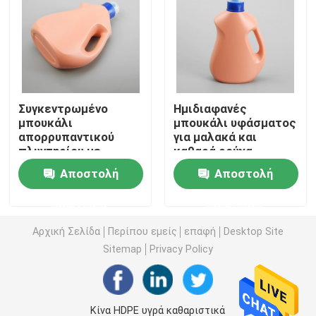
Πλαστικό μπουκάλι σάλτσας συμπιέσεων
Καθαριστικό μπουκάλι πλυντηρίων
Συγκεντρωμένο
Ημιδιαφανές
μπουκάλι
μπουκάλι υφάσματος
Φυτοφάρμακα που συσκευάζουν τα μπουκάλια
απορρυπαντικού
για μαλακά και
πλυντηρίου με
καθαρά ρούχα
ανθεκτικό σε βήματα
ανθεκτικότητα στα
Βάζο μπισκότων καραμελών
Αποστολή
Αποστολή
καπάκι ασφαλή για
χημικά
παιδιά
ερώτησης
ερώτησης
Πλαστική ΚΑΠ μπουκαλιών
Αρχική Σελίδα
Περίπου εμείς
επαφή
Desktop Site
Sitemap
Privacy Policy
Πλαστικός προσχηματισμός μπουκαλιών
Πλαστικά μπουκάλια καρυκευμάτων
Κίνα HDPE υγρά καθαριστικά