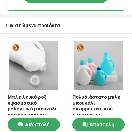
Συνιστώμενα προϊόντα
Αρχική Σελίδα
Μπλε λευκό ροζ
Πολυδιάστατο μπλε
υφασματικό
μπουκάλι
μαλακτικό μπουκάλι
απορρυπαντικού
Προϊόντα
ασφαλή καπάκι
πλυντηρίου
τύπου
επαναγεμιζόμενο
Αποστολή
Αποστολή
μπουκάλι υγρού
Βίντεο