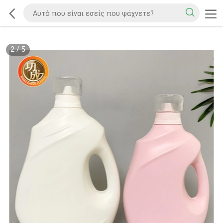
2
/
5