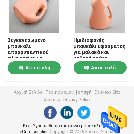
Πλαστικό μπουκάλι σάλτσας συμπιέσεων
Καθαριστικό μπουκάλι πλυντηρίων
Συγκεντρωμένο
Ημιδιαφανές
μπουκάλι
μπουκάλι υφάσματος
απορρυπαντικού
για μαλακά και
Φυτοφάρμακα που συσκευάζουν τα μπουκάλια
πλυντηρίου με
καθαρά ρούχα
ανθεκτικό σε βήματα
ανθεκτικότητα στα
Αποστολή
Αποστολή
καπάκι ασφαλή για
χημικά
Βάζο μπισκότων καραμελών
παιδιά
ερώτησης
ερώτησης
Πλαστική ΚΑΠ μπουκαλιών
Αρχική Σελίδα
Περίπου εμείς
επαφή
Desktop Site
Sitemap
Privacy Policy
Πλαστικός προσχηματισμός μπουκαλιών
Κίνα Υγρό καθαριστικό κενό μπουκάλι ODM
Πλαστικά μπουκάλια καρυκευμάτων
cOem supplier.
Copyright © 2026 Foshan Nanhai