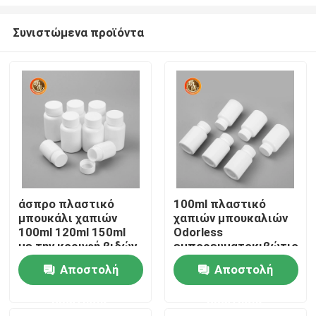
Συνιστώμενα προϊόντα
άσπρο πλαστικό
100ml πλαστικό
μπουκάλι χαπιών
χαπιών μπουκαλιών
Αρχική Σελίδα
100ml 120ml 150ml
Odorless
με την κορυφή βιδών
εμπορευματοκιβώτιο
καψών PE πλαστικό
Προϊόντα
Αποστολή
Αποστολή
ερώτησης
ερώτησης
Βίντεο