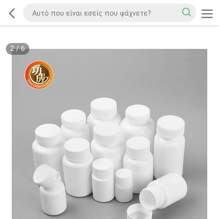
2
/
6