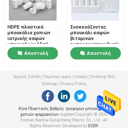
Πλαστικό μπουκάλι σάλτσας συμπιέσεων
HDPE πλαστικά
Συσκευάζοντας
μπουκάλια χαπιών
μπουκάλι καψών
Καθαριστικό μπουκάλι πλυντηρίων
ιατρικής καψών
βιταμινών
μπουκαλιών 15ml
εμπορευματοκιβωτίων
20ml 30ml χαπιών
χαπιών
Φυτοφάρμακα που συσκευάζουν τα μπουκάλια
Αποστολή
Αποστολή
μεταλλινών
πολυαιθυλενίου
πλαστικό
ερώτησης
ερώτησης
Βάζο μπισκότων καραμελών
Αρχική Σελίδα
Περίπου εμείς
επαφή
Desktop Site
Sitemap
Privacy Policy
Πλαστική ΚΑΠ μπουκαλιών
Πλαστικός προσχηματισμός μπουκαλιών
Κίνα Πλαστικός βαθμός τροφίμων μπουκαλιών
χαπιών φαρμακείων
supplier.Copyright © 2025
Foshan Nanhai Gongcheng Plastic Co., Ltd.. All
Πλαστικά μπουκάλια καρυκευμάτων
Rights Reserved. Developed by
ECER