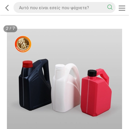
2
/
7