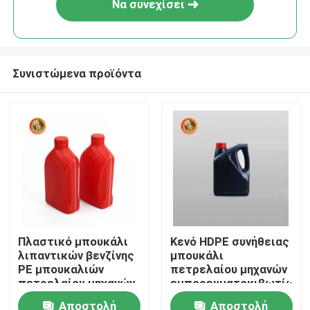
Να συνεχίσει
Συνιστώμενα προϊόντα
Αρχική Σελίδα
Πλαστικό μπουκάλι
Κενό HDPE συνήθειας
λιπαντικών βενζίνης
μπουκάλι
Προϊόντα
PE μπουκαλιών
πετρελαίου μηχανών
πετρελαίου μηχανών
εμπορευματοκιβωτίων
ετικετών συνήθειας
πετρελαίου μηχανών
Αποστολή
Αποστολή
Βίντεο