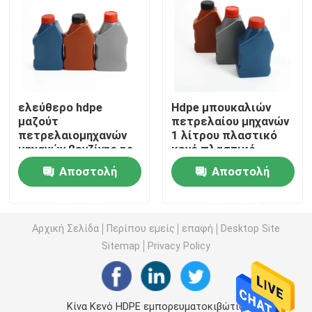
Πλαστικό μπουκάλι σάλτσας συμπιέσεων
Καθαριστικό μπουκάλι πλυντηρίων
ελεύθερο hdpe
Hdpe μπουκαλιών
μαζούτ
πετρελαίου μηχανών
Φυτοφάρμακα που συσκευάζουν τα μπουκάλια
πετρελαιομηχανών
1 λίτρου πλαστικό
μηχανών βενζίνης pe
κενό πλαστικό
1l δειγμάτων κενό
μπουκάλι βενζίνης
Βάζο μπισκότων καραμελών
Αποστολή
Αποστολή
μπουκάλι λιπαντικών
πετρελαίου
λιπαντικών
ερώτησης
ερώτησης
Πλαστική ΚΑΠ μπουκαλιών
Αρχική Σελίδα
Περίπου εμείς
επαφή
Desktop Site
Sitemap
Privacy Policy
Πλαστικός προσχηματισμός μπουκαλιών
Πλαστικά μπουκάλια καρυκευμάτων
Κίνα Κενό HDPE εμπορευματοκιβώτιο