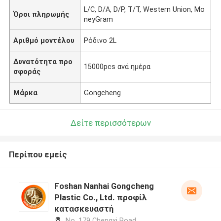
L/C, D/A, D/P, T/T, Western Union, Mo
Όροι πληρωμής
neyGram
Αριθμό μοντέλου
Ρόδινο 2L
Δυνατότητα προ
15000pcs ανά ημέρα
σφοράς
Μάρκα
Gongcheng
Δείτε περισσότερων
Περίπου εμείς
Foshan Nanhai Gongcheng
Plastic Co., Ltd. προφίλ
κατασκευαστή
No. 179 Chengxi Road,