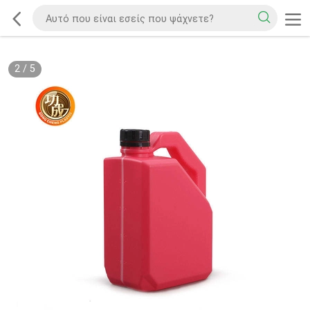
2
/
5