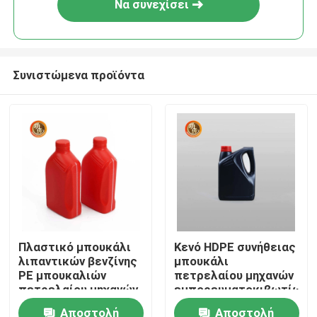
Να συνεχίσει
Συνιστώμενα προϊόντα
Αρχική Σελίδα
Πλαστικό μπουκάλι
Κενό HDPE συνήθειας
λιπαντικών βενζίνης
μπουκάλι
Προϊόντα
PE μπουκαλιών
πετρελαίου μηχανών
πετρελαίου μηχανών
εμπορευματοκιβωτίων
ετικετών συνήθειας
πετρελαίου μηχανών
Αποστολή
Αποστολή
Βίντεο