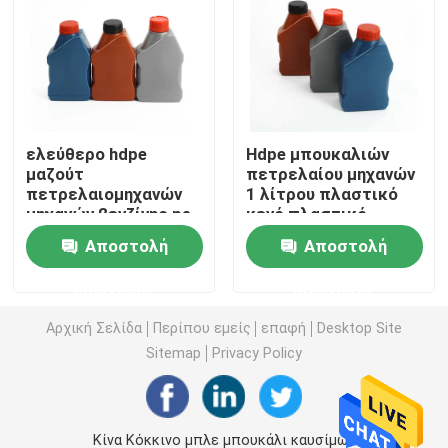
Πλαστικό μπουκάλι σάλτσας συμπιέσεων
Καθαριστικό μπουκάλι πλυντηρίων
ελεύθερο hdpe
Hdpe μπουκαλιών
μαζούτ
πετρελαίου μηχανών
Φυτοφάρμακα που συσκευάζουν τα μπουκάλια
πετρελαιομηχανών
1 λίτρου πλαστικό
μηχανών βενζίνης pe
κενό πλαστικό
1l δειγμάτων κενό
μπουκάλι βενζίνης
Βάζο μπισκότων καραμελών
Αποστολή
Αποστολή
μπουκάλι λιπαντικών
πετρελαίου
λιπαντικών
ερώτησης
ερώτησης
Πλαστική ΚΑΠ μπουκαλιών
Αρχική Σελίδα
Περίπου εμείς
επαφή
Desktop Site
Sitemap
Privacy Policy
Πλαστικός προσχηματισμός μπουκαλιών
Πλαστικά μπουκάλια καρυκευμάτων
Κίνα Κόκκινο μπλε μπουκάλι καυσίμων