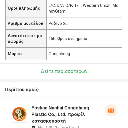
L/C, D/A, D/P, T/T, Western Union, Mo
Όροι πληρωμής
neyGram
Αριθμό μοντέλου
Ρόδινο 2L
Δυνατότητα προ
15000pcs ανά ημέρα
σφοράς
Μάρκα
Gongcheng
Δείτε περισσότερων
Περίπου εμείς
Foshan Nanhai Gongcheng
Plastic Co., Ltd. προφίλ
κατασκευαστή
No. 179 Chengxi Road,