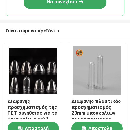
Να συνεχίσει
Συνιστώμενα προϊόντα
Αρχική Σελίδα
Διαφανής
Διαφανής πλαστικός
προσχηματισμός της
προσχηματισμός
Προϊόντα
PET συνήθειας για τα
20mm μπουκαλιών
μπουκάλια νερό 1
προσχηματισμός
λίτρο
22mm 24mm 28mm
Αποστολή
Αποστολή
Βίντεο