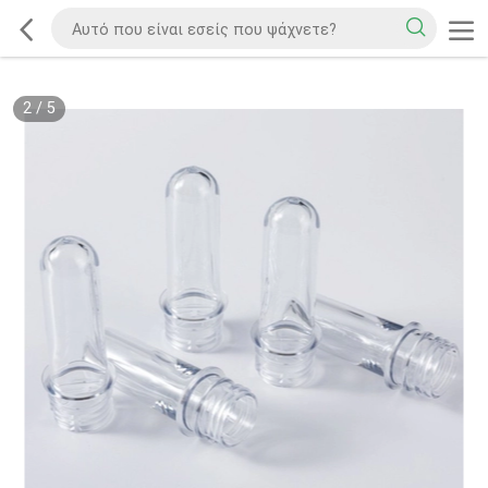
2
/
5