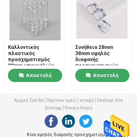
Πλαστικό μπουκάλι σάλτσας συμπιέσεων
Καθαριστικό μπουκάλι πλυντηρίων
Καλλυντικός
Συνήθεια 28mm
πλαστικός
38mm υψηλός
Φυτοφάρμακα που συσκευάζουν τα μπουκάλια
προσχηματισμός
διαφανής
20mm μπουκαλιών
προσχηματισμών
προσχηματισμός
μπουκαλιών λαιμών
Βάζο μπισκότων καραμελών
Αποστολή
Αποστολή
24mm 28mm PET
πλαστικός
ερώτησης
ερώτησης
Πλαστική ΚΑΠ μπουκαλιών
Αρχική Σελίδα
Περίπου εμείς
επαφή
Desktop Site
Sitemap
Privacy Policy
Πλαστικός προσχηματισμός μπουκαλιών
Πλαστικά μπουκάλια καρυκευμάτων
Κίνα υψηλός διαφανής προσχηματισμών