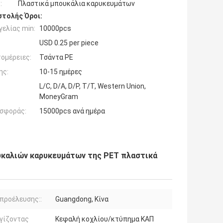
:
Πλαστικά μπουκάλια καρυκευμάτων
τολής Όροι:
ελίας min:
10000pcs
USD 0.25 per piece
ομέρειες:
Τσάντα PE
ης:
10-15 ημέρες
L/C, D/A, D/P, T/T, Western Union,
MoneyGram
σφοράς:
15000pcs ανά ημέρα
υκαλιών καρυκευμάτων της PET πλαστικά
προέλευσης::
Guangdong, Κίνα
γίζοντας
Κεφαλή κοχλίου/κτύπημα ΚΑΠ