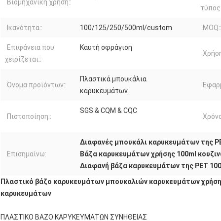
Βιομηχανική χρήση::
τύπος:
Ικανότητα::
100/125/250/500ml/custom
MOQ:
Επιφάνεια που
Καυτή σφράγιση
Χρήση
χειρίζεται::
Πλαστικά μπουκάλια
Όνομα προϊόντων::
Εφαρμ
καρυκευμάτων
SGS & CQM & CQC
Πιστοποίηση::
Χρόνο
Διαφανές μπουκάλι καρυκευμάτων της P
Επισημαίνω:
Βάζα καρυκευμάτων χρήσης 100ml κουζι
Διαφανή βάζα καρυκευμάτων της PET 10
Πλαστικό βάζο καρυκευμάτων μπουκαλιών καρυκευμάτων χρήση
καρυκευμάτων
ΠΛΑΣΤΙΚΟ ΒΑΖΟ ΚΑΡΥΚΕΥΜΑΤΩΝ ΣΥΝΗΘΕΙΑΣ