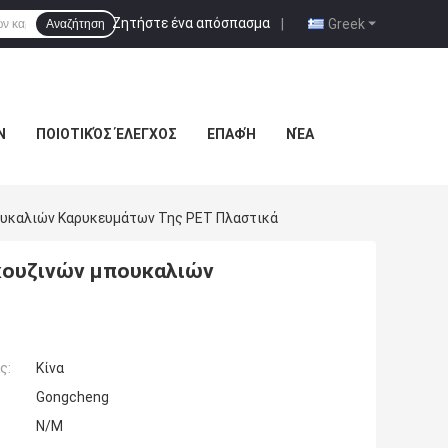
Ζητήστε ένα απόσπασμα
|
Greek
Αναζήτηση
Ν
ΠΟΙΟΤΙΚΌΣ ΈΛΕΓΧΟΣ
ΕΠΑΦΉ
ΝΈΑ
υκαλιών Καρυκευμάτων Της PET Πλαστικά
κουζινών μπουκαλιών
ς:
Κίνα
Gongcheng
N/M