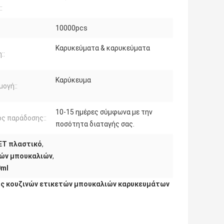
:
:
10000pcs
Καρυκεύματα & καρυκεύματα
::
Καρύκευμα
ογή::
10-15 ημέρες σύμφωνα με την
ς παράδοσης::
ποσότητα διαταγής σας.
ET πλαστικό
,
νών μπουκαλιών
,
0ml
ς κουζινών ετικετών μπουκαλιών καρυκευμάτων