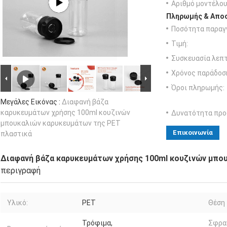
Αριθμό μοντέλου
Πληρωμής & Αποσ
Ποσότητα παραγγ
Τιμή:
Συσκευασία λεπτ
Χρόνος παράδοσ
Όροι πληρωμής:
Μεγάλες Εικόνας :
Διαφανή βάζα
καρυκευμάτων χρήσης 100ml κουζινών
Δυνατότητα προ
μπουκαλιών καρυκευμάτων της PET
Επικοινωνία
πλαστικά
Διαφανή βάζα καρυκευμάτων χρήσης 100ml κουζινών μπο
περιγραφή
Υλικό:
PET
Θέση 
Τρόφιμα,
Σφρα