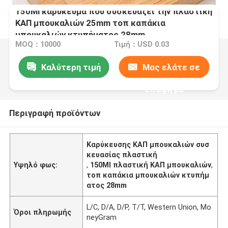
150Ml καρύκευμα που συσκευάζει την πλαστική
ΚΑΠ μπουκαλιών 25mm τοπ καπάκια
μπουκαλιών κτυπήματος 28mm
MOQ：10000
Τιμή：USD 0.03
Καλύτερη τιμή
Μας ελάτε σε
επαφή με
Περιγραφή προϊόντων
Καρύκευσης ΚΑΠ μπουκαλιών συσ
κευασίας πλαστική
Υψηλό φως:
,
150Ml πλαστική ΚΑΠ μπουκαλιών
,
τοπ καπάκια μπουκαλιών κτυπήμ
ατος 28mm
L/C, D/A, D/P, T/T, Western Union, Mo
Όροι πληρωμής
neyGram