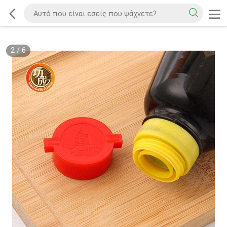
2
/
6