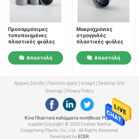
Πλαστικό μπουκάλι σάλτσας συμπιέσεων
Προσαρμόσιμες
Μακροχρόνιες
τυποποιημένες
στρογγυλές
Καθαριστικό μπουκάλι πλυντηρίων
πλαστικές φιάλες
πλαστικές φιάλες
Φυτοφάρμακα που συσκευάζουν τα μπουκάλια
Αποστολή
Αποστολή
ερώτησης
ερώτησης
Βάζο μπισκότων καραμελών
Αρχική Σελίδα
Περίπου εμείς
επαφή
Desktop Site
Sitemap
Privacy Policy
Πλαστική ΚΑΠ μπουκαλιών
Πλαστικός προσχηματισμός μπουκαλιών
Κίνα Πλαστικά καλύμματα συνήθειας PE PP
supplier.Copyright © 2025 Foshan Nanhai
Gongcheng Plastic Co., Ltd.. All Rights Reserved.
Πλαστικά μπουκάλια καρυκευμάτων
Developed by
ECER