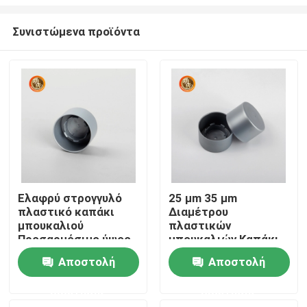
Συνιστώμενα προϊόντα
Ελαφρύ στρογγυλό
25 μm 35 μm
πλαστικό καπάκι
Διαμέτρου
Αρχική Σελίδα
μπουκαλιού
πλαστικών
Προσαρμόσιμο ύψος
μπουκαλιών Καπάκι
και συμβατότητα
Αποτρέψει διαρροές
Προϊόντα
Αποστολή
Αποστολή
Εύκολο καθαρισμός
ερώτησης
ερώτησης
Βίντεο